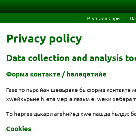
Skip to main content
Рʼупʼәла Сәри
Пә
Privacy policy
Data collection and analysis to
Форма контакте / һәләqәтийе
Гава тö пьрс йан шевьрәке бь форма контакте 
хwәйкьрьне һʼәта мәрʼа лазьм ә, wәки хәбәра 
Тö һәргав дькари агаһийед хwә пашда һьлди: б
Cookies