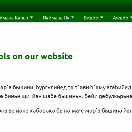
ймана Кәвьн
Пәймана Ну
Видйо
Аwдйо
ols on our website
мәрʼа бьшини, һургьлийед тә тʼәви һʼәму агаһийе
тә биньн щи, йан щабе бьшиньн. Бейи qәбулкьрьна
она ве йәке хәбәрәкә бь нәʼма-е мәрʼа бьшинә йа