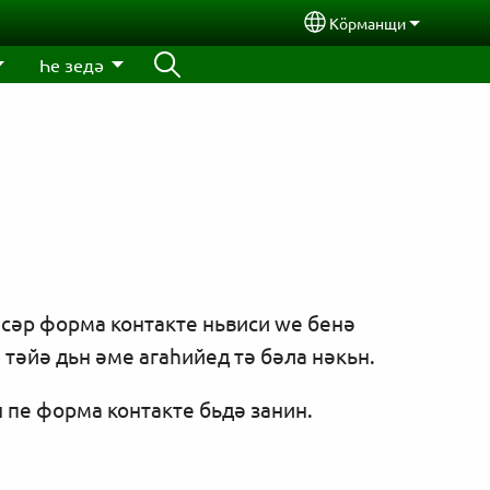
Кӧрманщи
Select your language
Һе зедә
д сәр форма контакте ньвиси wе бенә
 тәйә дьн әме агаһийед тә бәла нәкьн.
н пе форма контакте бьдә занин.