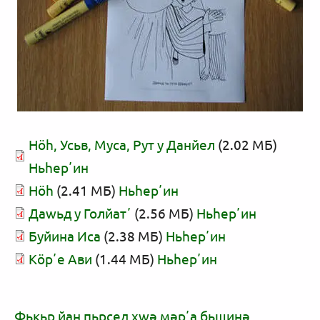
Нӧһ, Усьв, Муса, Рут у Данйел
(2.02 МБ)
Ньһерʼин
Нӧһ
(2.41 МБ)
Ньһерʼин
Даwьд у Голйатʼ
(2.56 МБ)
Ньһерʼин
Буйина Иса
(2.38 МБ)
Ньһерʼин
Кӧрʼе Ави
(1.44 МБ)
Ньһерʼин
Фькьр йан пьрсед xwә мәрʼа бьшинә