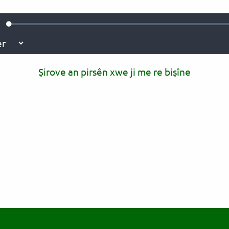
Loaded
:
ute
0.09%
Şirove an pirsên xwe ji me re bişîne