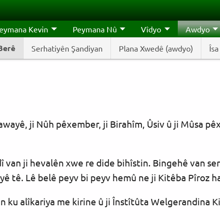
eymana Kevin
Peymana Nû
Vîdyo
Awdyo
Berê
Serhatiyên Şandiyan
Plana Xwedê (awdyo)
Îs
Hawayê, ji Nûh pêxember, ji Birahîm, Ûsiv û ji Mûsa 
 van ji hevalên xwe re dide bihîstin. Bingehê van se
yê tê. Lê belê peyv bi peyv hemû ne ji Kitêba Pîroz 
 ku alîkariya me kirine û ji Înstîtûta Welgerandina K