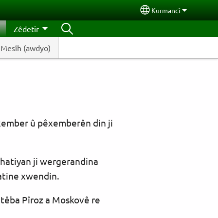
Kurmancî
Select your langua
Zêdetir
a Mesîh (awdyo)
pêxember û pêxemberên din ji
rhatiyan ji wergerandina
hatine xwendin.
itêba Pîroz a Moskovê re