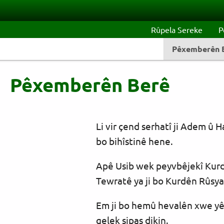
Skip to main content
Rûpela Sereke
P
Pêxemberên 
Pêxemberên Berê
Li vir çend serhatî ji Adem û 
bo bihîstinê hene.
Apê Usib wek peyvbêjekî Kurdî
Tewratê ya ji bo Kurdên Rûsya
Em ji bo hemû hevalên xwe yên
gelek sipas dikin.