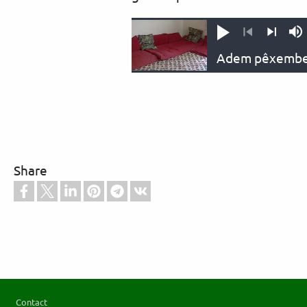
Vêxîne
M
Previous
Next
Share
Footer
Contact