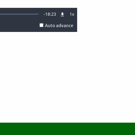
Remaining
-
18:23
1x
Playback
Rate
Auto advance
Time