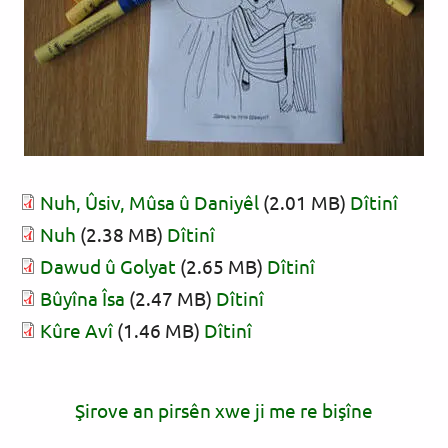
Nuh, Ûsiv, Mûsa û Daniyêl
(2.01 MB)
Dîtinî
Nuh
(2.38 MB)
Dîtinî
Dawud û Golyat
(2.65 MB)
Dîtinî
Bûyîna Îsa
(2.47 MB)
Dîtinî
Kûre Avî
(1.46 MB)
Dîtinî
Şirove an pirsên xwe ji me re bişîne