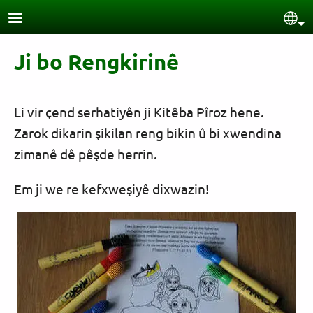
Skip to main content
Sel
Ji bo Rengkirinê
Li vir çend serhatiyên ji Kitêba Pîroz hene.
Zarok dikarin şikilan reng bikin û bi xwendina
zimanê dê pêşde herrin.
Em ji we re kefxweşiyê dixwazin!