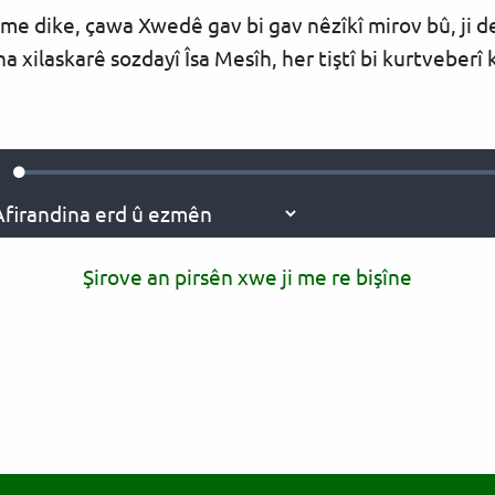
 me dike, çawa Xwedê gav bi gav nêzîkî mirov bû, j
xilaskarê sozdayî Îsa Mesîh, her tiştî bi kurtveberî k
Loaded
:
ute
0.36%
Şirove an pirsên xwe ji me re bişîne