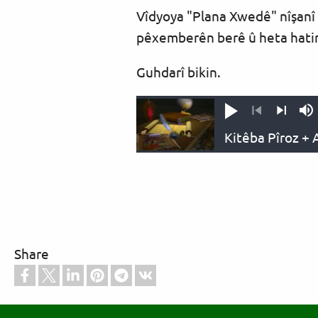
Vîdyoya "Plana Xwedê" nîşanî
pêxemberên berê û heta hatina 
Guhdarî bikin.
Vêxîne
M
Previous
Next
Share