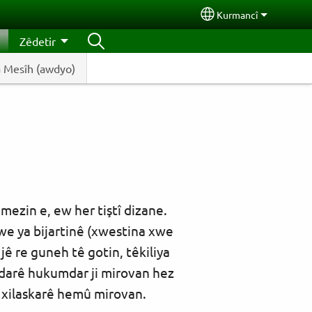
Kurmancî
Select your langua
Zêdetir
a Mesîh (awdyo)
mezin e, ew her tiştî dizane.
xwe ya bijartinê (xwestina xwe
jê re guneh tê gotin, têkiliya
andarê hukumdar ji mirovan hez
e xilaskarê hemû mirovan.