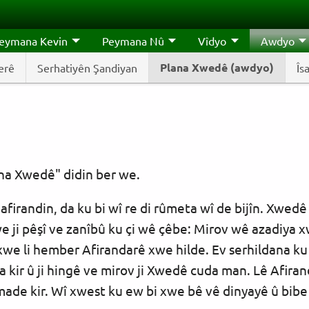
eymana Kevin
Peymana Nû
Vîdyo
Awdyo
Plana Xwedê (awdyo)
erê
Serhatiyên Şandiyan
Îs
ana Xwedê" didin ber we.
randin, da ku bi wî re di rûmeta wî de bijîn. Xwedê 
we ji pêşî ve zanîbû ku çi wê çêbe: Mirov wê azadiya 
 xwe li hember Afirandarê xwe hilde. Ev serhildana ku 
a kir û ji hingê ve mirov ji Xwedê cuda man. Lê Afir
 amade kir. Wî xwest ku ew bi xwe bê vê dinyayê û bib