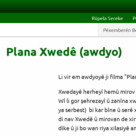
Skip to main content
Rûpela Sereke
P
Pêxemberên B
Plana Xwedê (awdyo)
Li vir em awdyoyê ji filma "Pl
Xwedayê herheyî hemû mirov afi
Wî li gor şehrezayî û zanîna x
ya serbest) bi kar bîne û serê
di nav Xwedê û mirovan de xir
dike û ji bo wan riya xilasiyê