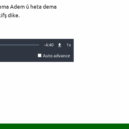
i dema Adem û heta dema
ifş dike.
Remaining
-
4:40
1x
Playback
Rate
Auto advance
Time